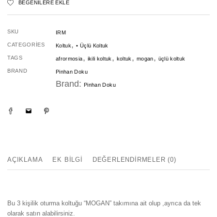
BEĞENILERE EKLE
Koltuk
adet
SKU
IRM
,
CATEGORIES
Koltuk
• Üçlü Koltuk
,
,
,
,
TAGS
afrormosia
ikili koltuk
koltuk
mogan
üçlü koltuk
BRAND
Pinhan Doku
Brand:
Pinhan Doku
AÇIKLAMA
EK BILGI
DEĞERLENDIRMELER (0)
Bu 3 kişilik oturma koltuğu “MOGAN” takımına ait olup ,ayrıca da tek
olarak satın alabilirsiniz.