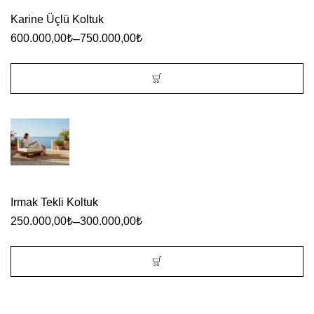
Karine Üçlü Koltuk
–
600.000,00
₺
750.000,00
₺
Bu
ürünün
birden
fazla
varyasyonu
Irmak Tekli Koltuk
var.
–
250.000,00
₺
300.000,00
₺
Seçenekler
ürün
sayfasından
Bu
seçilebilir
ürünün