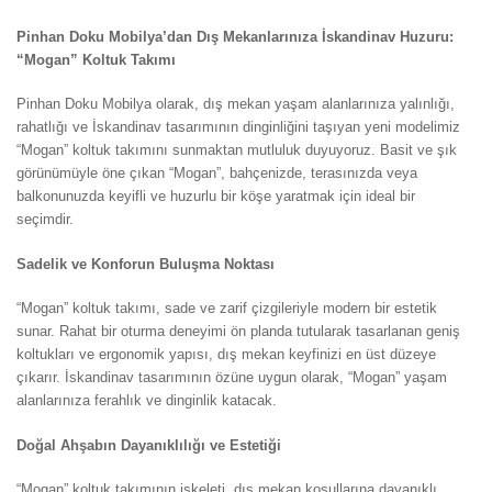
Pinhan Doku Mobilya’dan Dış Mekanlarınıza İskandinav Huzuru:
“Mogan” Koltuk Takımı
Pinhan Doku Mobilya olarak, dış mekan yaşam alanlarınıza yalınlığı,
rahatlığı ve İskandinav tasarımının dinginliğini taşıyan yeni modelimiz
“Mogan” koltuk takımını sunmaktan mutluluk duyuyoruz. Basit ve şık
görünümüyle öne çıkan “Mogan”, bahçenizde, terasınızda veya
balkonunuzda keyifli ve huzurlu bir köşe yaratmak için ideal bir
seçimdir.
Sadelik ve Konforun Buluşma Noktası
“Mogan” koltuk takımı, sade ve zarif çizgileriyle modern bir estetik
sunar. Rahat bir oturma deneyimi ön planda tutularak tasarlanan geniş
koltukları ve ergonomik yapısı, dış mekan keyfinizi en üst düzeye
çıkarır. İskandinav tasarımının özüne uygun olarak, “Mogan” yaşam
alanlarınıza ferahlık ve dinginlik katacak.
Doğal Ahşabın Dayanıklılığı ve Estetiği
“Mogan” koltuk takımının iskeleti, dış mekan koşullarına dayanıklı,