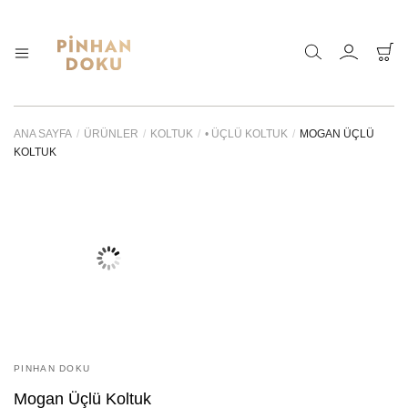
Pinhan
Doğanın
sunduğu
Doku
sonsuz
–
çeşitlilik
ANA SAYFA
/
ÜRÜNLER
/
KOLTUK
/
• ÜÇLÜ KOLTUK
/
MOGAN ÜÇLÜ
Bahçe
ve
KOLTUK
Mobilyaları
sadeliği
özel
ahşap,
kaliteli
kumaş
ve
ince
bir
zanaat
ile
bir
araya
getirdik.
PINHAN DOKU
Mogan Üçlü Koltuk