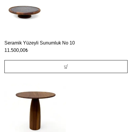
birden
fazla
varyasyonu
var.
Seçenekler
Seramik Yüzeyli Sunumluk No 10
ürün
11.500,00
₺
sayfasından
seçilebilir