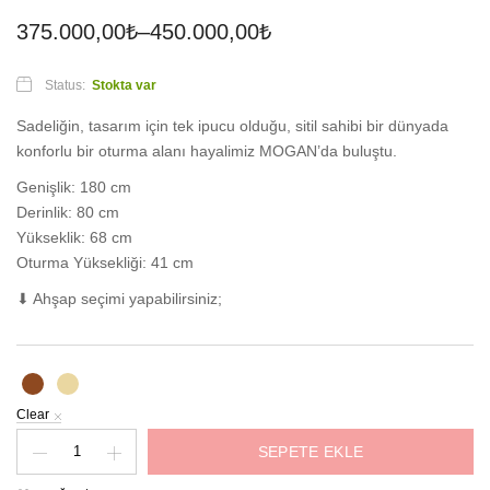
375.000,00
₺
–
450.000,00
₺
Status:
Stokta var
Sadeliğin, tasarım için tek ipucu olduğu, sitil sahibi bir dünyada
konforlu bir oturma alanı hayalimiz MOGAN’da buluştu.
Genişlik: 180 cm
Derinlik: 80 cm
Yükseklik: 68 cm
Oturma Yüksekliği: 41 cm
⬇ Ahşap seçimi yapabilirsiniz;
Clear
Mogan
SEPETE EKLE
Üçlü