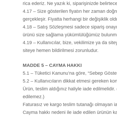
rica ederiz. Ne yazık ki, siparişinizde belirte
4.17 – Size gösterilen fiyatın her zaman doğr
gerçekleşir. Fiyatta herhangi bir değişiklik ol
4.18 – Satış Sözleşmesi sadece sipariş onayınd
ürünü size sağlama yükümlülüğümüz bulunm
4.19 – Kullanıcılar, bize, vekilimize ya da sit
siteye hemen bildirilmesi zorunludur.
MADDE 5 – CAYMA HAKKI
5.1 – Tüketici Kanunu’na göre, “Sebep Gösterm
5.2 – Kullanıcıların dikkat etmesi gereken kon
Ürün, teslim aldığınız haliyle iade edilmelidir.
edilemez.)
Faturasız ve kargo teslim tutanağı olmayan i
Cayma hakkı nedeni ile iade edilen ürünün karg