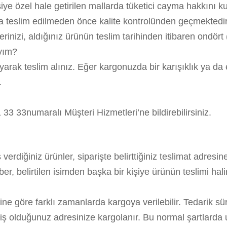
işiye özel hale getirilen mallarda tüketici cayma hakkını 
ya teslim edilmeden önce kalite kontrolünden geçmektedi
izi, aldığınız ürünün teslim tarihinden itibaren ondört (
ıyım?
layarak teslim alınız. Eğer kargonuzda bir karışıklık ya d
.
 33 33numaralı Müşteri Hizmetleri’ne bildirebilirsiniz.
rdiğiniz ürünler, siparişte belirttiğiniz teslimat adresin
r, belirtilen isimden başka bir kişiye ürünün teslimi ha
rine göre farklı zamanlarda kargoya verilebilir. Tedarik s
iş olduğunuz adresinize kargolanır. Bu normal şartlarda