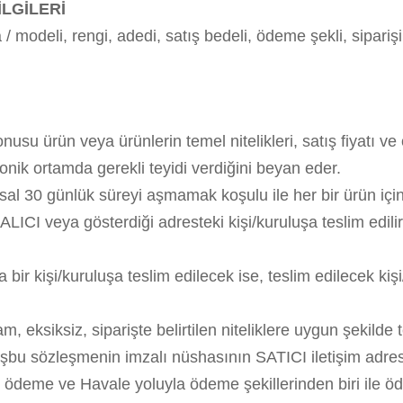
LGİLERİ
/ modeli, rengi, adedi, satış bedeli, ödeme şekli, sipariş
usu ürün veya ürünlerin temel nitelikleri, satış fiyatı ve 
ronik ortamda gerekli teyidi verdiğini beyan eder.
l 30 günlük süreyi aşmamak koşulu ile her bir ürün için 
 ALICI veya gösterdiği adresteki kişi/kuruluşa teslim edil
ir kişi/kuruluşa teslim edilecek ise, teslim edilecek ki
 eksiksiz, siparişte belirtilen niteliklere uygun şekilde
şbu sözleşmenin imzalı nüshasının SATICI iletişim adresi
le ödeme ve Havale yoluyla ödeme şekillerinden biri ile ö