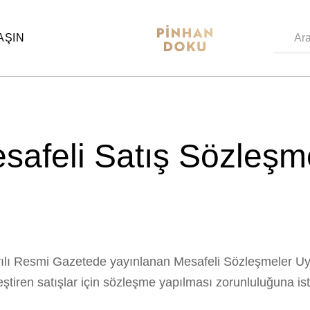
AŞIN
Pinhan
Doğanın
Doku
sunduğu
–
sonsuz
Bahçe
çeşitlilik
Mobilyaları
ve
sadeliği
safeli Satış Sözleşm
özel
ahşap,
kaliteli
kumaş
ve
ince
bir
zanaat
ile
yılı Resmi Gazetede yayınlanan Mesafeli Sözleşmeler U
bir
araya
eştiren satışlar için sözleşme yapılması zorunluluğuna i
getirdik.