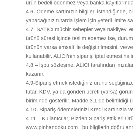
ürün bedeli ödenmez veya banka kayıtlarında i
4.6- Ödeme kartınızın bilgileri istendiğinde, 
yapacağınız tutarda işlem için yeterli limite sa
4.7- SATICI mücbir sebepler veya nakliyeyi e
ürünü süresi içinde teslim edemez ise, durum
ürünün varsa emsali ile değiştirilmesini, ve/
kullanabilir. ALICI’nın siparişi iptal etmesi h
4.8 – İşbu sözleşme, ALICI tarafından imzalanı
kazanır.
4.9-Sipariş etmek istediğiniz ürünü seçtiği
tutar, KDV, ya da gönderi ücreti (varsa) görün
biriminde gösterilir. Madde 3.1 de belirtildiği 
4.10- Sipariş ödemelerinizi Kredi Kartınızla v
4.11 – Kullanıcılar, Bizden Sipariş ettikleri Ü
www.pinhandoku.com , bu bilgilerin doğrulanma