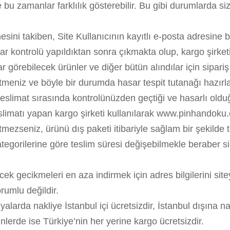
e bu zamanlar farklılık gösterebilir. Bu gibi durumlarda
esini takiben, Site Kullanıcının kayıtlı e-posta adresine bi
r kontrolü yapıldıktan sonra çıkmakta olup, kargo şirketi
arar görebilecek ürünler ve diğer bütün alındılar için sipar
l etmeniz ve böyle bir durumda hasar tespit tutanağı hazı
slimat sırasında kontrolünüzden geçtiği ve hasarlı olduğu
slimatı yapan kargo şirketi kullanılarak www.pinhandoku.co
ezseniz, ürünü dış paketi itibariyle sağlam bir şekilde te
kategorilerine göre teslim süresi değişebilmekle beraber s
ecek gecikmeleri en aza indirmek için adres bilgilerini s
rumlu değildir.
larda nakliye İstanbul içi ücretsizdir, İstanbul dışına n
lerde ise Türkiye’nin her yerine kargo ücretsizdir.