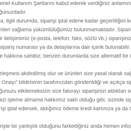
enel Kullanım Şartlarını kabul ederek verdiğiniz anlamına
uğunuzdadır.
, ilgili durumda, siparişi iptal edene kadar geçerliliğini k
ünleri sağlama yükümlülüğümüz bulunmamaktadır. Siparişin
ir iletişimimiz (e-posta, telefon, faks, sözlü vb.) sipari
 sipariş numarası ya da detaylarına dair içerik bulunabilir.
akkına sahibiz; benzeri durumlarda size alternatif bir ür
Sözleşmesi akdedilmiş olur ve ürünleri size yasal olarak
Onayı” bildirisinin tarafımızdan gönderildiği ve açıkça sip
uzu etkilemeksizin size faturayı siparişinizi aldıktan 
inizi işleme almama hakkımız saklı olduğu gibi, sizinde sip
işi iptal edersek, aldığımız ödeme kredi kartınıza ya da
parişte bir yanlışlık olduğunu farkettiğiniz anda hemen i