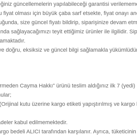
ceğiniz güncellemelerin yapılabileceği garantisi verilemem
u fiyat olması için büyük çaba sarf etsekte, fiyat onayı 
duğunda, size güncel fiyatı bildirip, siparişinize devam etm
a sağlayacağımızı teyit ettiğimiz ürünler ile ilgilidir. S
amaktadır.
eye doğru, eksiksiz ve güncel bilgi sağlamakla yükümlüdür. 
eden Cayma Hakkı” ürünü teslim aldığınız ilk 7 (yedi) iş
ular;
 (Orijinal kutu üzerine kargo etiketi yapıştırılmış ve karg
adeler kabul edilmemektedir.
o bedeli ALICI tarafından karşılanır. Ayrıca, tüketicinin 