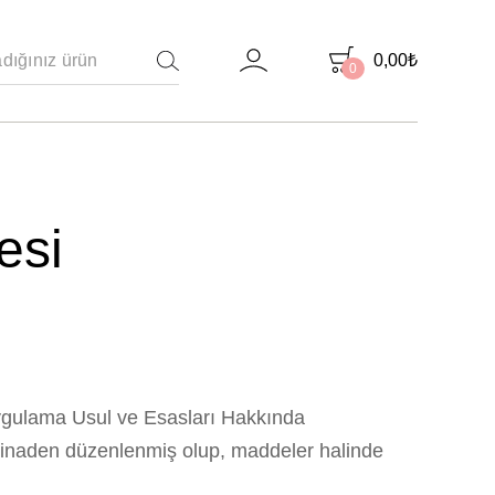
0,00
₺
0
ARAMA
esi
ygulama Usul ve Esasları Hakkında
stinaden düzenlenmiş olup, maddeler halinde