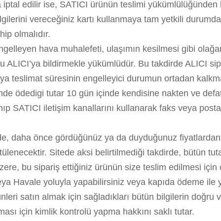
ptal edilir ise, SATICI ürünün teslimi yükümlülüğünden k
bilgilerini vereceğiniz kartı kullanmaya tam yetkili duru
hip olmalıdır.
ngelleyen hava muhalefeti, ulaşımın kesilmesi gibi olağ
u ALICI’ya bildirmekle yükümlüdür. Bu takdirde ALICI sip
veya teslimat süresinin engelleyici durumun ortadan kalkm
alinde ödedigi tutar 10 gün içinde kendisine nakten ve defa
p SATICI iletişim kanallarını kullanarak faks veya posta 
nizde, daha önce gördüğünüz ya da duyduğunuz fiyatlard
tülenecektir. Sitede aksi belirtilmediği takdirde, bütün tu
üzere, bu sipariş ettiğiniz ürünün size teslim edilmesi içi
eya Havale yoluyla yapabilirsiniz veya kapıda ödeme ile y
rünleri satın almak için sağladıkları bütün bilgilerin doğr
sı için kimlik kontrolü yapma hakkını saklı tutar.