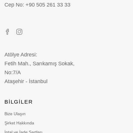
Cep No: +90 505 261 33 33
Atölye Adresi:
Fetih Mah., Sarıkamış Sokak,
No:7/A
Ataşehir - İstanbul
BILGILER
Bize Ulaşın
Şirket Hakkında
İptal ve İade Şartları