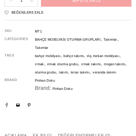
SEPETE EKLE
Bahçe
BEĞENILERE EKLE
Mobilyası
Takımı
SKU
MT1
adet
,
,
CATEGORIES
BAHÇE MOBİLYASI OTURMA GRUPLARI
Takımlar
Takımlar
,
,
,
TAGS
bahçe mobilyası
bahçe takımı
dış mekan mobilyası
,
,
,
,
ırmak
ırmak oturma grubu
ırmak takımı
mogan takımı
,
,
,
oturma grubu
takım
teras takımı
veranda takımı
BRAND
Pinhan Doku
Brand:
Pinhan Doku
AÇIKLAMA
EK BILGI
DEĞERLENDIRMELER (0)