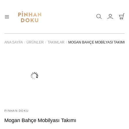
Pinhan
Doğanın
sunduğu
Doku
sonsuz
–
çeşitlilik
ANA SAYFA
/
ÜRÜNLER
/
TAKIMLAR
/
MOGAN BAHÇE MOBILYASI TAKIMI
Bahçe
ve
Mobilyaları
sadeliği
özel
ahşap,
kaliteli
kumaş
ve
ince
bir
zanaat
ile
bir
araya
PINHAN DOKU
getirdik.
Mogan Bahçe Mobilyası Takımı