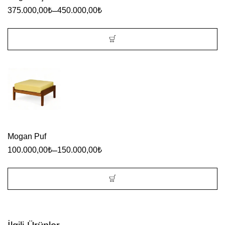
var.
–
375.000,00
₺
450.000,00
₺
Seçenekler
ürün
sayfasından
Bu
seçilebilir
ürünün
birden
fazla
varyasyonu
var.
Mogan Puf
Seçenekler
–
100.000,00
₺
150.000,00
₺
ürün
sayfasından
seçilebilir
Bu
ürünün