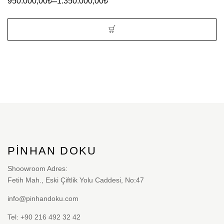
–
950.000,00
₺
1.350.000,00
₺
Bu
ürünün
birden
fazla
varyasyonu
var.
Seçenekler
PINHAN DOKU
ürün
sayfasından
Shoowroom Adres:
Fetih Mah., Eski Çiftlik Yolu Caddesi, No:47
seçilebilir
info@pinhandoku.com
Tel: +90 216 492 32 42