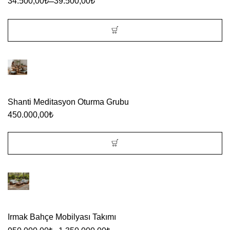
–
34.500,00
₺
39.500,00
₺
Bu
ürünün
birden
fazla
Shanti Meditasyon Oturma Grubu
varyasyonu
450.000,00
₺
var.
Seçenekler
ürün
sayfasından
seçilebilir
Irmak Bahçe Mobilyası Takımı