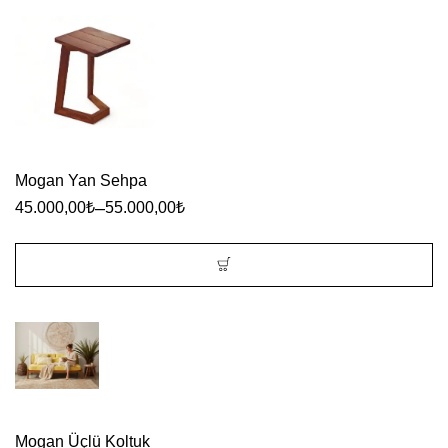
Mogan Yan Sehpa
–
45.000,00
₺
55.000,00
₺
Bu
ürünün
birden
fazla
varyasyonu
Mogan Üçlü Koltuk