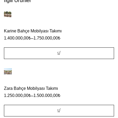
İlgili Ürünler
birden
fazla
varyasyonu
var.
Karine Bahçe Mobilyası Takımı
Seçenekler
–
1.400.000,00
₺
1.750.000,00
₺
ürün
sayfasından
seçilebilir
Bu
ürünün
birden
fazla
Zara Bahçe Mobilyası Takımı
varyasyonu
–
1.250.000,00
₺
1.500.000,00
₺
var.
Seçenekler