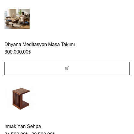
ürün
Bu
sayfasından
ürünün
seçilebilir
birden
fazla
varyasyonu
Dhyana Meditasyon Masa Takımı
var.
300.000,00
₺
Seçenekler
ürün
sayfasından
seçilebilir
Irmak Yan Sehpa