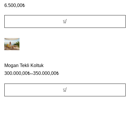
6.500,00
₺
Mogan Tekli Koltuk
–
300.000,00
₺
350.000,00
₺
Bu
ürünün
birden
fazla