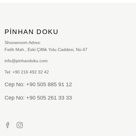
varyasyonu
var.
Seçenekler
PINHAN DOKU
ürün
sayfasından
Shoowroom Adres:
Fetih Mah., Eski Çiftlik Yolu Caddesi, No:47
seçilebilir
info@pinhandoku.com
Tel: +90 216 492 32 42
Cep No: +90 505 885 91 12
Cep No: +90 505 261 33 33