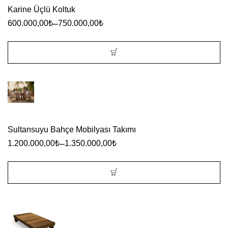
varyasyonu
Karine Üçlü Koltuk
var.
–
600.000,00
₺
750.000,00
₺
Seçenekler
ürün
sayfasından
Bu
seçilebilir
ürünün
birden
fazla
Sultansuyu Bahçe Mobilyası Takımı
varyasyonu
–
1.200.000,00
₺
1.350.000,00
₺
var.
Seçenekler
ürün
Bu
sayfasından
ürünün
seçilebilir
birden