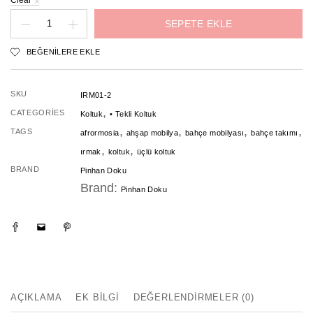
Clear
Irmak
SEPETE EKLE
Tekli
BEĞENILERE EKLE
Koltuk
adet
SKU
IRM01-2
,
CATEGORIES
Koltuk
• Tekli Koltuk
,
,
,
,
TAGS
afrormosia
ahşap mobilya
bahçe mobilyası
bahçe takımı
,
,
ırmak
koltuk
üçlü koltuk
BRAND
Pinhan Doku
Brand:
Pinhan Doku
AÇIKLAMA
EK BILGI
DEĞERLENDIRMELER (0)