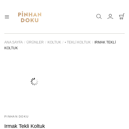
Pinhan
Doğanın
sunduğu
Doku
sonsuz
–
çeşitlilik
ANA SAYFA
/
ÜRÜNLER
/
KOLTUK
/
• TEKLI KOLTUK
/
IRMAK TEKLI
Bahçe
ve
KOLTUK
Mobilyaları
sadeliği
özel
ahşap,
kaliteli
kumaş
ve
ince
bir
zanaat
ile
bir
araya
getirdik.
PINHAN DOKU
Irmak Tekli Koltuk