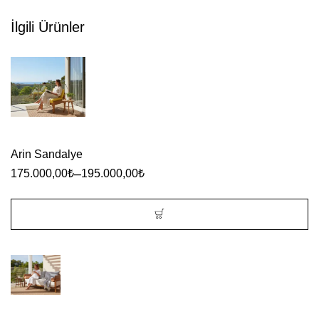
İlgili Ürünler
Arin Sandalye
–
175.000,00
₺
195.000,00
₺
Bu
ürünün
birden
fazla