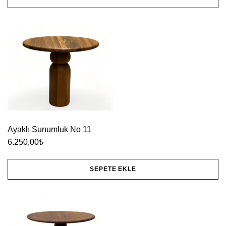
Bu
ürünün
birden
fazla
varyasyonu
var.
Seçenekler
ürün
Ayaklı Sunumluk No 11
sayfasından
6.250,00
₺
seçilebilir
SEPETE EKLE