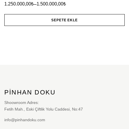
–
1.250.000,00
₺
1.500.000,00
₺
varyasyonu
var.
SEPETE EKLE
Seçenekler
Bu
ürün
ürünün
sayfasından
birden
seçilebilir
fazla
varyasyonu
var.
Seçenekler
ürün
PINHAN DOKU
sayfasından
Shoowroom Adres:
seçilebilir
Fetih Mah., Eski Çiftlik Yolu Caddesi, No:47
info@pinhandoku.com