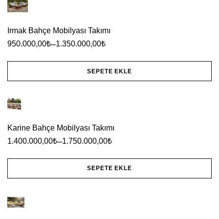
ürünün
birden
fazla
Irmak Bahçe Mobilyası Takımı
–
varyasyonu
950.000,00
₺
1.350.000,00
₺
var.
SEPETE EKLE
Seçenekler
Bu
ürün
ürünün
sayfasından
birden
seçilebilir
Karine Bahçe Mobilyası Takımı
fazla
–
1.400.000,00
₺
1.750.000,00
₺
varyasyonu
var.
SEPETE EKLE
Seçenekler
Bu
ürün
ürünün
sayfasından
birden