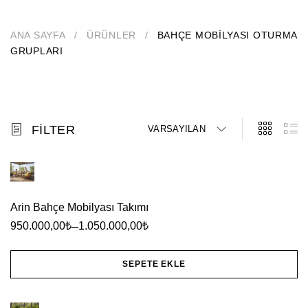
ANA SAYFA
/
ÜRÜNLER
/
BAHÇE MOBİLYASI OTURMA
GRUPLARI
FILTER
VARSAYILAN
Arin Bahçe Mobilyası Takımı
–
950.000,00
₺
1.050.000,00
₺
SEPETE EKLE
Bu