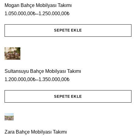
seçilebilir
Mogan Bahçe Mobilyası Takımı
fazla
–
1.050.000,00
₺
1.250.000,00
₺
varyasyonu
var.
SEPETE EKLE
Seçenekler
Bu
ürün
ürünün
sayfasından
birden
seçilebilir
fazla
Sultansuyu Bahçe Mobilyası Takımı
varyasyonu
–
1.200.000,00
₺
1.350.000,00
₺
var.
Seçenekler
SEPETE EKLE
ürün
Bu
sayfasından
ürünün
seçilebilir
birden
Zara Bahçe Mobilyası Takımı
fazla