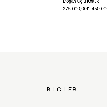
Mogan Üçlü Koltuk
375.000,00
₺
450.00
–
BILGILER