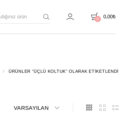
0,00
₺
0
ARAMA
/
ÜRÜNLER “ÜÇLÜ KOLTUK” OLARAK ETIKETLENDI
VARSAYILAN