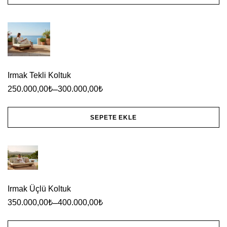
sayfasından
Bu
seçilebilir
ürünün
birden
fazla
varyasyonu
Irmak Tekli Koltuk
var.
–
250.000,00
₺
300.000,00
₺
Seçenekler
ürün
SEPETE EKLE
sayfasından
Bu
seçilebilir
ürünün
birden
fazla
Irmak Üçlü Koltuk
varyasyonu
–
350.000,00
₺
400.000,00
₺
var.
Seçenekler