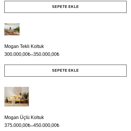
Seçenekler
SEPETE EKLE
ürün
Bu
sayfasından
ürünün
seçilebilir
birden
fazla
Mogan Tekli Koltuk
varyasyonu
–
300.000,00
₺
350.000,00
₺
var.
Seçenekler
SEPETE EKLE
ürün
Bu
sayfasından
ürünün
seçilebilir
birden
fazla
varyasyonu
Mogan Üçlü Koltuk
var.
–
375.000,00
₺
450.000,00
₺