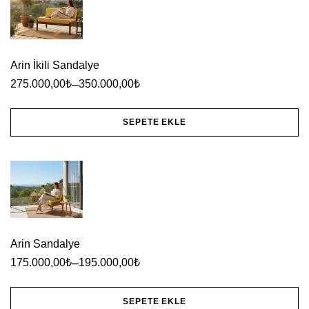
Arin İkili Sandalye
–
275.000,00
₺
350.000,00
₺
SEPETE EKLE
Bu
ürünün
birden
fazla
varyasyonu
Arin Sandalye
var.
–
175.000,00
₺
195.000,00
₺
Seçenekler
ürün
SEPETE EKLE