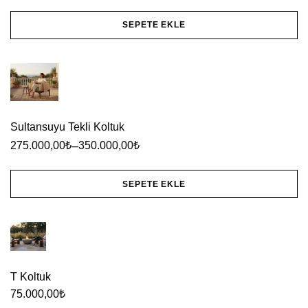
Seçenekler
ürün
SEPETE EKLE
sayfasından
Bu
seçilebilir
ürünün
birden
fazla
Sultansuyu Tekli Koltuk
varyasyonu
–
275.000,00
₺
350.000,00
₺
var.
Seçenekler
SEPETE EKLE
ürün
Bu
sayfasından
ürünün
seçilebilir
birden
fazla
T Koltuk
varyasyonu
75.000,00
₺