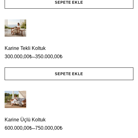
SEPETE EKLE
ürün
Bu
sayfasından
ürünün
seçilebilir
birden
fazla
Karine Tekli Koltuk
varyasyonu
–
300.000,00
₺
350.000,00
₺
var.
Seçenekler
SEPETE EKLE
ürün
Bu
sayfasından
ürünün
seçilebilir
birden
fazla
Karine Üçlü Koltuk
varyasyonu
–
600.000,00
₺
750.000,00
₺
var.