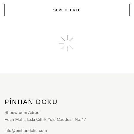
var.
Seçenekler
SEPETE EKLE
ürün
sayfasından
seçilebilir
PINHAN DOKU
Shoowroom Adres:
Fetih Mah., Eski Çiftlik Yolu Caddesi, No:47
info@pinhandoku.com