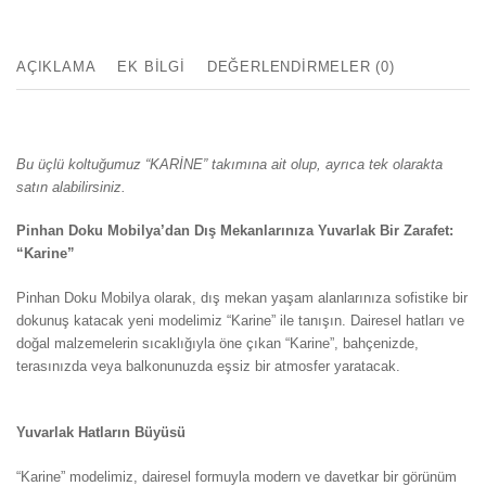
AÇIKLAMA
EK BILGI
DEĞERLENDIRMELER (0)
Bu üçlü koltuğumuz “KARİNE” takımına ait olup, ayrıca tek olarakta
satın alabilirsiniz.
Pinhan Doku Mobilya’dan Dış Mekanlarınıza Yuvarlak Bir Zarafet:
“Karine”
Pinhan Doku Mobilya olarak, dış mekan yaşam alanlarınıza sofistike bir
dokunuş katacak yeni modelimiz “Karine” ile tanışın. Dairesel hatları ve
doğal malzemelerin sıcaklığıyla öne çıkan “Karine”, bahçenizde,
terasınızda veya balkonunuzda eşsiz bir atmosfer yaratacak.
Karine
Üçlü Koltuk
Yuvarlak Hatların Büyüsü
“Karine” modelimiz, dairesel formuyla modern ve davetkar bir görünüm