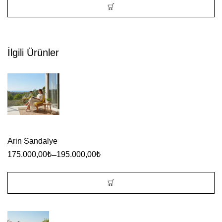
ürün
sayfasından
Bu
seçilebilir
ürünün
İlgili Ürünler
birden
fazla
varyasyonu
var.
Seçenekler
ürün
Arin Sandalye
sayfasından
–
175.000,00
₺
195.000,00
₺
seçilebilir
Bu
ürünün