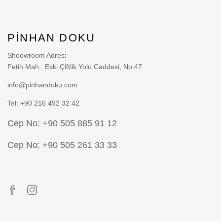
var.
Seçenekler
PINHAN DOKU
ürün
sayfasından
Shoowroom Adres:
Fetih Mah., Eski Çiftlik Yolu Caddesi, No:47
seçilebilir
info@pinhandoku.com
Tel: +90 216 492 32 42
Cep No: +90 505 885 91 12
Cep No: +90 505 261 33 33