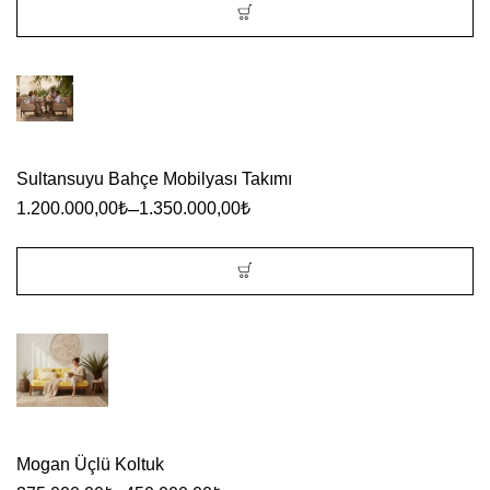
sayfasından
seçilebilir
Bu
ürünün
birden
fazla
Sultansuyu Bahçe Mobilyası Takımı
varyasyonu
–
1.200.000,00
₺
1.350.000,00
₺
var.
Seçenekler
ürün
Bu
sayfasından
ürünün
seçilebilir
birden
fazla
varyasyonu
Mogan Üçlü Koltuk
var.