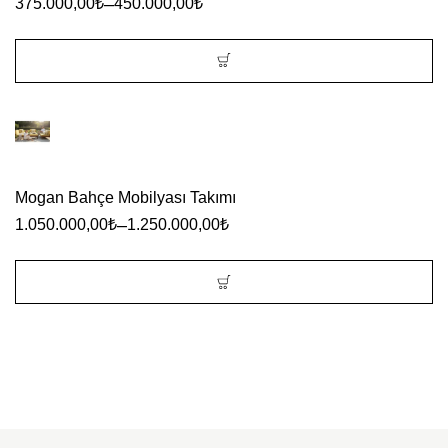
–
375.000,00
₺
450.000,00
₺
Seçenekler
ürün
sayfasından
Bu
seçilebilir
ürünün
birden
fazla
Mogan Bahçe Mobilyası Takımı
varyasyonu
–
1.050.000,00
₺
1.250.000,00
₺
var.
Seçenekler
ürün
Bu
sayfasından
ürünün
seçilebilir
birden
fazla
varyasyonu