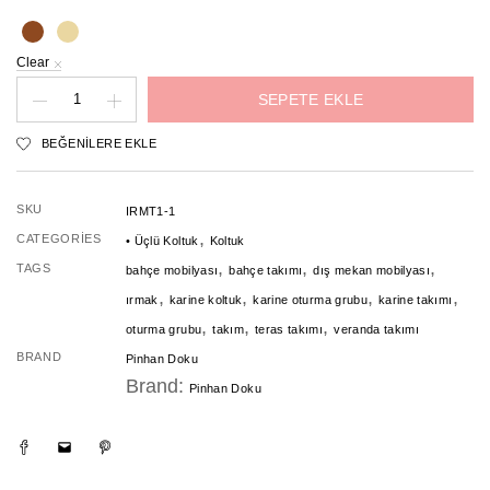
Clear
Karine
SEPETE EKLE
Üçlü
BEĞENILERE EKLE
Koltuk
adet
SKU
IRMT1-1
,
CATEGORIES
• Üçlü Koltuk
Koltuk
,
,
,
TAGS
bahçe mobilyası
bahçe takımı
dış mekan mobilyası
,
,
,
,
ırmak
karine koltuk
karine oturma grubu
karine takımı
,
,
,
oturma grubu
takım
teras takımı
veranda takımı
BRAND
Pinhan Doku
Brand:
Pinhan Doku