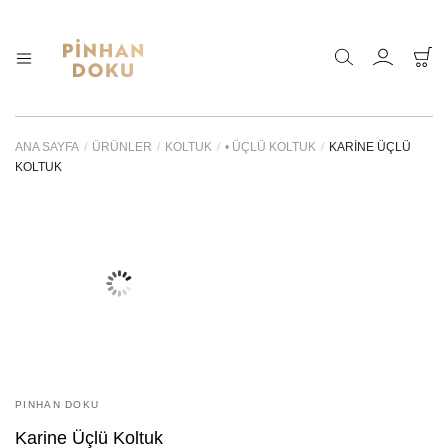
Pinhan
Doğanın
sunduğu
Doku
sonsuz
–
çeşitlilik
ANA SAYFA
/
ÜRÜNLER
/
KOLTUK
/
• ÜÇLÜ KOLTUK
/
KARINE ÜÇLÜ
Bahçe
ve
KOLTUK
Mobilyaları
sadeliği
özel
ahşap,
kaliteli
kumaş
ve
ince
bir
zanaat
ile
bir
araya
getirdik.
PINHAN DOKU
Karine Üçlü Koltuk