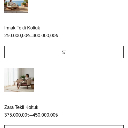
birden
fazla
varyasyonu
Irmak Tekli Koltuk
var.
–
250.000,00
₺
300.000,00
₺
Seçenekler
ürün
sayfasından
Bu
seçilebilir
ürünün
birden
fazla
varyasyonu
var.
Zara Tekli Koltuk
Seçenekler
–
375.000,00
₺
450.000,00
₺
ürün