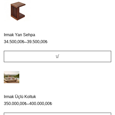
ürünün
birden
fazla
varyasyonu
var.
Irmak Yan Sehpa
Seçenekler
–
34.500,00
₺
39.500,00
₺
ürün
sayfasından
seçilebilir
Bu
ürünün
birden
fazla
varyasyonu
Irmak Üçlü Koltuk
–
350.000,00
₺
400.000,00
₺
var.
Seçenekler