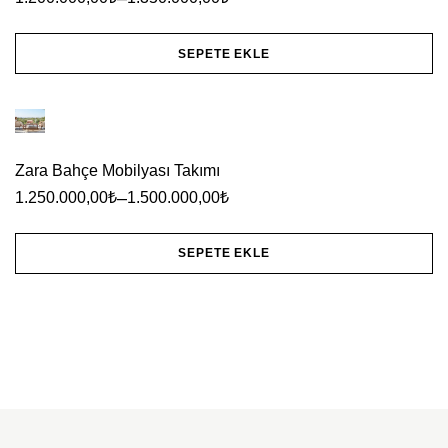
var.
Seçenekler
SEPETE EKLE
ürün
Bu
sayfasından
ürünün
seçilebilir
birden
Zara Bahçe Mobilyası Takımı
fazla
–
1.250.000,00
₺
1.500.000,00
₺
varyasyonu
var.
SEPETE EKLE
Seçenekler
Bu
ürün
ürünün
sayfasından
birden
seçilebilir
fazla
varyasyonu
var.