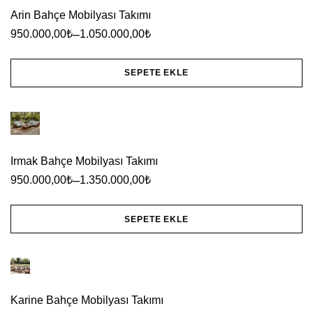
Arin Bahçe Mobilyası Takımı
–
950.000,00
₺
1.050.000,00
₺
SEPETE EKLE
Bu
ürünün
birden
fazla
Irmak Bahçe Mobilyası Takımı
–
varyasyonu
950.000,00
₺
1.350.000,00
₺
var.
SEPETE EKLE
Seçenekler
Bu
ürün
ürünün
sayfasından
birden
seçilebilir
Karine Bahçe Mobilyası Takımı
fazla