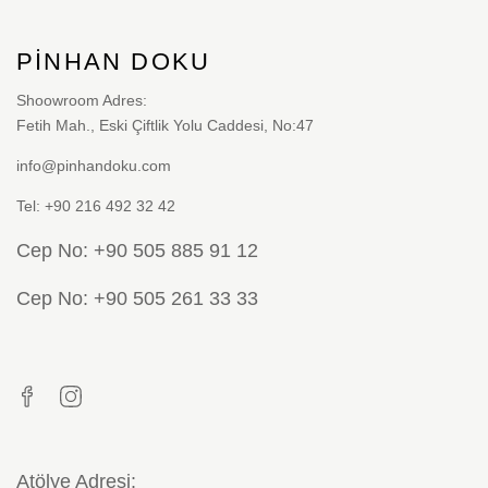
Seçenekler
ürün
PINHAN DOKU
sayfasından
Shoowroom Adres:
seçilebilir
Fetih Mah., Eski Çiftlik Yolu Caddesi, No:47
info@pinhandoku.com
Tel: +90 216 492 32 42
Cep No: +90 505 885 91 12
Cep No: +90 505 261 33 33
Atölye Adresi: