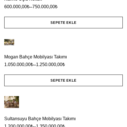
varyasyonu
–
600.000,00
₺
750.000,00
₺
var.
Seçenekler
SEPETE EKLE
ürün
Bu
sayfasından
ürünün
seçilebilir
birden
Mogan Bahçe Mobilyası Takımı
fazla
–
1.050.000,00
₺
1.250.000,00
₺
varyasyonu
var.
SEPETE EKLE
Seçenekler
Bu
ürün
ürünün
sayfasından
birden
seçilebilir
fazla
Sultansuyu Bahçe Mobilyası Takımı
varyasyonu
–
1.200.000,00
₺
1.350.000,00
₺