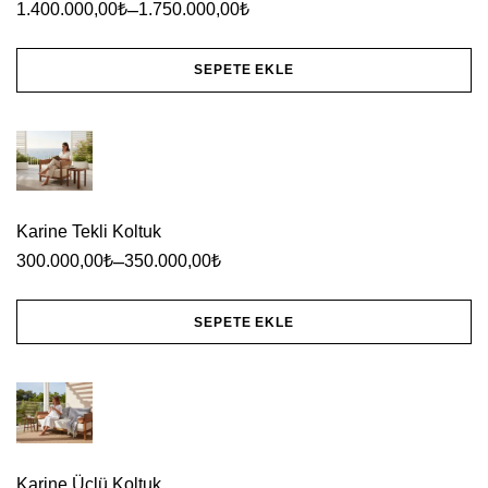
–
1.400.000,00
₺
1.750.000,00
₺
varyasyonu
var.
SEPETE EKLE
Seçenekler
Bu
ürün
ürünün
sayfasından
birden
seçilebilir
fazla
Karine Tekli Koltuk
varyasyonu
–
300.000,00
₺
350.000,00
₺
var.
Seçenekler
SEPETE EKLE
ürün
Bu
sayfasından
ürünün
seçilebilir
birden
fazla
Karine Üçlü Koltuk