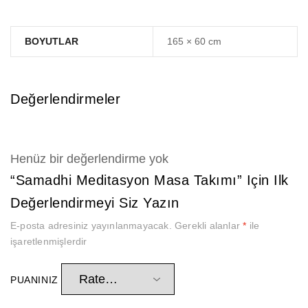
BOYUTLAR
165 × 60 cm
Değerlendirmeler
Henüz bir değerlendirme yok
“Samadhi Meditasyon Masa Takımı” Için Ilk
Değerlendirmeyi Siz Yazın
E-posta adresiniz yayınlanmayacak.
Gerekli alanlar
*
ile
işaretlenmişlerdir
PUANINIZ