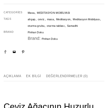
Takımı
,
CATEGORIES
adet
Masa
MEDİTASYON MOBİLYASI
,
,
,
,
,
TAGS
ahşap
ceviz
masa
Meditasyon
Meditasyon Mobilyası
,
,
oturma grubu
oturma tablası
Samadhi
BRAND
Pinhan Doku
Brand:
Pinhan Doku
AÇIKLAMA
EK BILGI
DEĞERLENDIRMELER (0)
Ceviz Ağacının Huzurlu