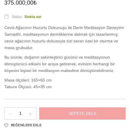
375.000,00
₺
Status:
Stokta var
Ceviz Ağacının Huzurlu Dokunuşu ile Derin Meditasyon Deneyimi
Samadhi, meditasyonun derinliklerine dalmak için tasarlanmış,
ceviz ağacının huzurlu dokusuyla sizi saran özel bir oturma ve
masa grubudur.
Bu ürünle, doğanın sakinleştirici gücünü ve meditasyonun
dönüştürücü etkisini bir araya getirerek, evinizin herhangi bir
köşesini kişisel bir meditasyon mabedine dönüştürebilirsiniz.
Masa ölçüleri: 165×60 cm
Tabure Ölçüsü: 45×35 cm
Samadhi
SEPETE EKLE
Meditasyon
BEĞENILERE EKLE
Masa