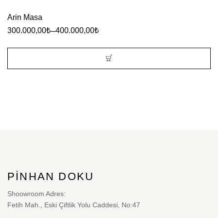
Arin Masa
–
300.000,00
₺
400.000,00
₺
Bu
ürünün
birden
fazla
varyasyonu
var.
Seçenekler
PINHAN DOKU
ürün
sayfasından
Shoowroom Adres:
Fetih Mah., Eski Çiftlik Yolu Caddesi, No:47
seçilebilir