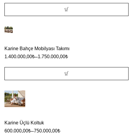
Bu
ürünün
birden
fazla
Karine Bahçe Mobilyası Takımı
varyasyonu
–
1.400.000,00
₺
1.750.000,00
₺
var.
Seçenekler
ürün
Bu
sayfasından
ürünün
seçilebilir
birden
fazla
varyasyonu
Karine Üçlü Koltuk
var.
–
600.000,00
₺
750.000,00
₺