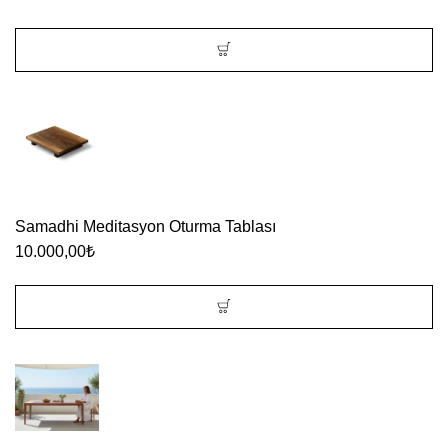
Seçenekler
ürün
sayfasından
Bu
seçilebilir
ürünün
birden
fazla
varyasyonu
Samadhi Meditasyon Oturma Tablası
var.
10.000,00
₺
Seçenekler
ürün
sayfasından
seçilebilir