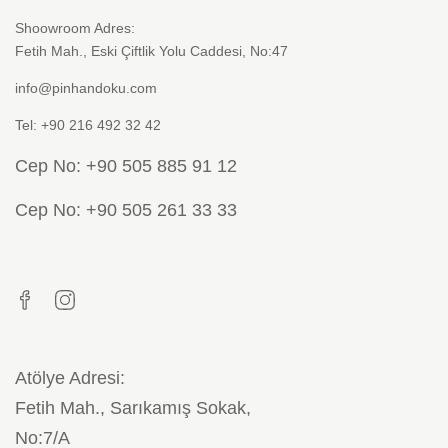
sayfasından
Shoowroom Adres:
seçilebilir
Fetih Mah., Eski Çiftlik Yolu Caddesi, No:47
info@pinhandoku.com
Tel: +90 216 492 32 42
Cep No: +90 505 885 91 12
Cep No: +90 505 261 33 33
Atölye Adresi:
Fetih Mah., Sarıkamış Sokak,
No:7/A