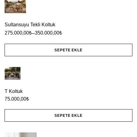
birden
fazla
Sultansuyu Tekli Koltuk
varyasyonu
–
275.000,00
₺
350.000,00
₺
var.
Seçenekler
SEPETE EKLE
ürün
Bu
sayfasından
ürünün
seçilebilir
birden
fazla
T Koltuk
varyasyonu
75.000,00
₺
var.
Seçenekler
SEPETE EKLE
ürün
sayfasından