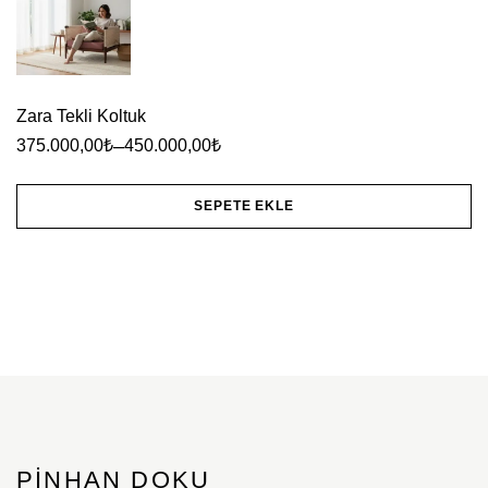
seçilebilir
Zara Tekli Koltuk
–
375.000,00
₺
450.000,00
₺
SEPETE EKLE
Bu
ürünün
birden
fazla
varyasyonu
var.
Seçenekler
ürün
PINHAN DOKU