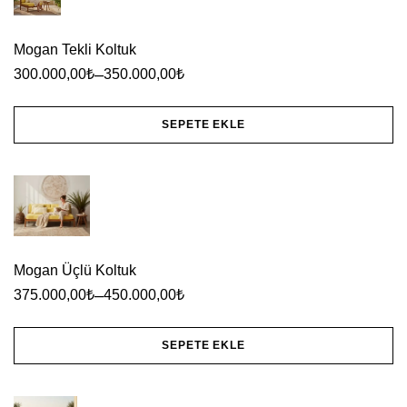
birden
fazla
Mogan Tekli Koltuk
varyasyonu
–
300.000,00
₺
350.000,00
₺
var.
Seçenekler
SEPETE EKLE
ürün
Bu
sayfasından
ürünün
seçilebilir
birden
fazla
varyasyonu
Mogan Üçlü Koltuk
var.
–
375.000,00
₺
450.000,00
₺
Seçenekler
ürün
SEPETE EKLE
sayfasından
Bu
seçilebilir
ürünün