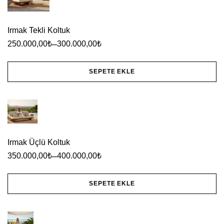
Irmak Tekli Koltuk
–
250.000,00
₺
300.000,00
₺
SEPETE EKLE
Bu
ürünün
birden
fazla
Irmak Üçlü Koltuk
varyasyonu
–
350.000,00
₺
400.000,00
₺
var.
Seçenekler
SEPETE EKLE
ürün
Bu
sayfasından
ürünün
seçilebilir