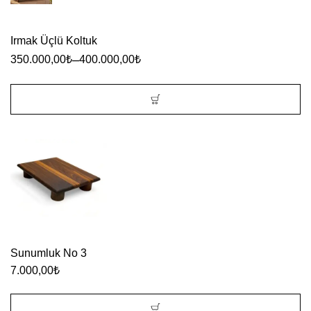
Irmak Üçlü Koltuk
–
350.000,00
₺
400.000,00
₺
Bu
ürünün
birden
fazla
varyasyonu
var.
Seçenekler
Sunumluk No 3
ürün
7.000,00
₺
sayfasından