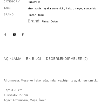
CATEGORY
Sunumluk
,
,
,
,
TAGS
afrormosia
ayaklı sunumluk
ireko
meşe
sunumluk
BRAND
Pinhan Doku
Brand:
Pinhan Doku
AÇIKLAMA
EK BILGI
DEĞERLENDIRMELER (0)
Afrormosia, Meşe ve İreko ağacından yaptığımız ayaklı sunumluk.
Çap: 35,5 cm
Yükseklik: 27 cm
Ağaç: Afrormosia, Meşe, İreko