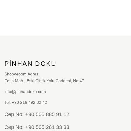
Bu
ürünün
birden
fazla
varyasyonu
var.
Seçenekler
PINHAN DOKU
ürün
sayfasından
Shoowroom Adres:
Fetih Mah., Eski Çiftlik Yolu Caddesi, No:47
seçilebilir
info@pinhandoku.com
Tel: +90 216 492 32 42
Cep No: +90 505 885 91 12
Cep No: +90 505 261 33 33