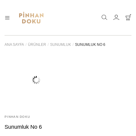
Pinhan
Doğanın
sunduğu
Doku
sonsuz
–
çeşitlilik
ANA SAYFA
/
ÜRÜNLER
/
SUNUMLUK
/
SUNUMLUK NO 6
Bahçe
ve
Mobilyaları
sadeliği
özel
ahşap,
kaliteli
kumaş
ve
ince
bir
zanaat
ile
bir
araya
PINHAN DOKU
getirdik.
Sunumluk No 6