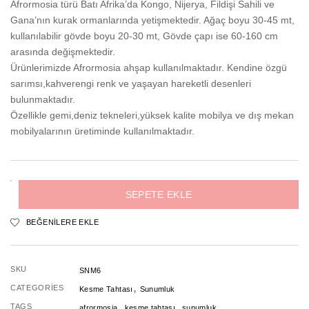
Afrormosia türü Batı Afrika’da Kongo, Nijerya, Fildişi Sahili ve
Gana’nın kurak ormanlarında yetişmektedir. Ağaç boyu 30-45 mt,
kullanılabilir gövde boyu 20-30 mt, Gövde çapı ise 60-160 cm
arasında değişmektedir.
Ürünlerimizde Afrormosia ahşap kullanılmaktadır. Kendine özgü
sarımsı,kahverengi renk ve yaşayan hareketli desenleri
bulunmaktadır.
Özellikle gemi,deniz tekneleri,yüksek kalite mobilya ve dış mekan
mobilyalarının üretiminde kullanılmaktadır.
Sunumluk
SEPETE EKLE
No
BEĞENILERE EKLE
6
adet
SKU
SNM6
,
CATEGORIES
Kesme Tahtası
Sunumluk
,
,
TAGS
afrormosia
kesme tahtası
sunumluk