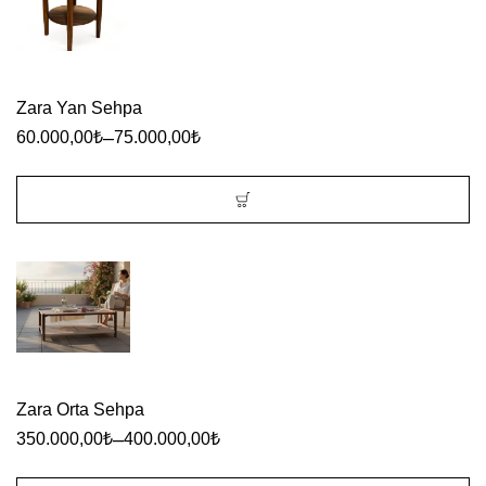
Zara Yan Sehpa
–
60.000,00
₺
75.000,00
₺
Bu
ürünün
birden
fazla
varyasyonu
var.
Zara Orta Sehpa
Seçenekler
–
350.000,00
₺
400.000,00
₺
ürün