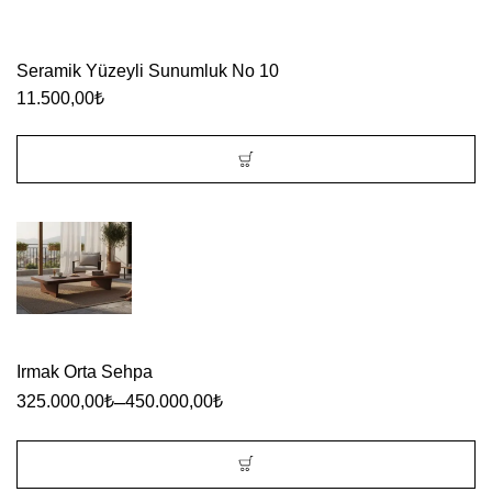
var.
Seçenekler
Seramik Yüzeyli Sunumluk No 10
ürün
11.500,00
₺
sayfasından
seçilebilir
Irmak Orta Sehpa
–
325.000,00
₺
450.000,00
₺