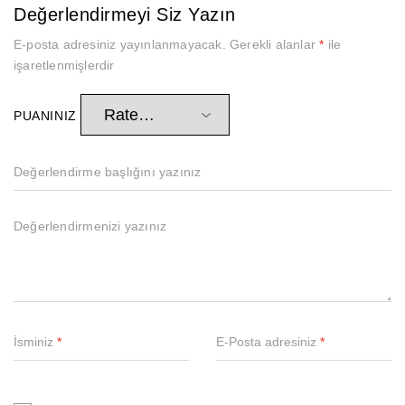
Değerlendirmeyi Siz Yazın
E-posta adresiniz yayınlanmayacak.
Gerekli alanlar
*
ile
işaretlenmişlerdir
PUANINIZ
İsminiz
*
E-Posta adresiniz
*