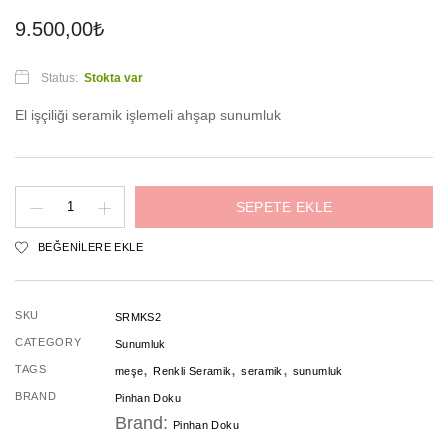
9.500,00
₺
Status:
Stokta var
El işçiliği seramik işlemeli ahşap sunumluk
Seramik
SEPETE EKLE
İşlemeli
BEĞENILERE EKLE
Meşe
Sunumluk
SKU
adet
SRMKS2
CATEGORY
Sunumluk
,
,
,
TAGS
meşe
Renkli Seramik
seramik
sunumluk
BRAND
Pinhan Doku
Brand:
Pinhan Doku