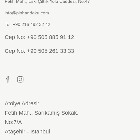
Fetih Mah., Eski Çiftlik Yolu Caddesi, No:47
info@pinhandoku.com
Tel: +90 216 492 32 42
Cep No: +90 505 885 91 12
Cep No: +90 505 261 33 33
Atölye Adresi:
Fetih Mah., Sarıkamış Sokak,
No:7/A
Ataşehir - İstanbul