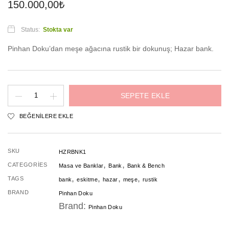
150.000,00
₺
Status:
Stokta var
Pinhan Doku’dan meşe ağacına rustik bir dokunuş; Hazar bank.
Hazar
SEPETE EKLE
Bank
BEĞENILERE EKLE
adet
SKU
HZRBNK1
,
,
CATEGORIES
Masa ve Banklar
Bank
Bank & Bench
,
,
,
,
TAGS
bank
eskitme
hazar
meşe
rustik
BRAND
Pinhan Doku
Brand:
Pinhan Doku