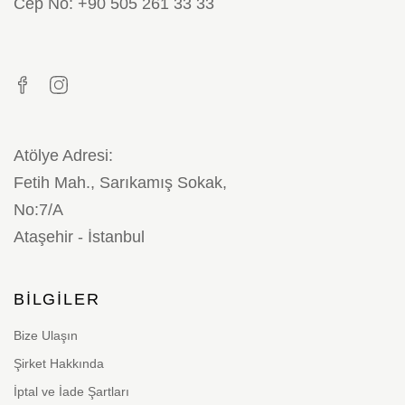
Cep No: +90 505 261 33 33
Atölye Adresi:
Fetih Mah., Sarıkamış Sokak,
No:7/A
Ataşehir - İstanbul
BILGILER
Bize Ulaşın
Şirket Hakkında
İptal ve İade Şartları