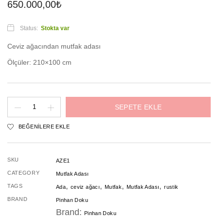
650.000,00
₺
Status:
Stokta var
Ceviz ağacından mutfak adası
Ölçüler: 210×100 cm
Aze
SEPETE EKLE
Mutfak
BEĞENILERE EKLE
Adası
adet
SKU
AZE1
CATEGORY
Mutfak Adası
,
,
,
,
TAGS
Ada
ceviz ağacı
Mutfak
Mutfak Adası
rustik
BRAND
Pinhan Doku
Brand:
Pinhan Doku