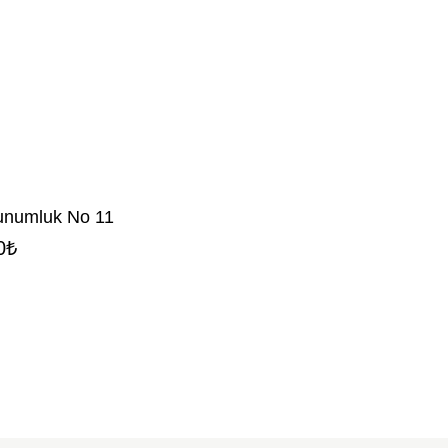
unumluk No 11
0
₺