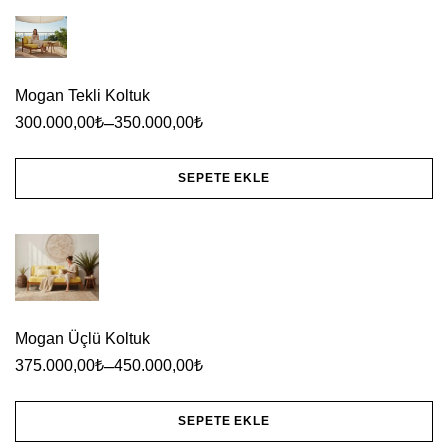
Mogan Tekli Koltuk
–
300.000,00
₺
350.000,00
₺
SEPETE EKLE
Bu
ürünün
birden
fazla
varyasyonu
Mogan Üçlü Koltuk
var.
–
375.000,00
₺
450.000,00
₺
Seçenekler
ürün
SEPETE EKLE