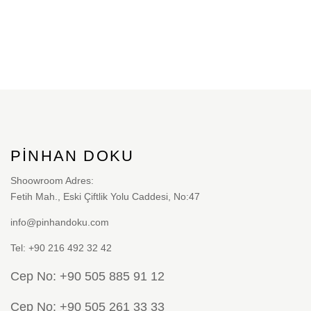
sayfasından
Bu
seçilebilir
ürünün
birden
fazla
varyasyonu
var.
Seçenekler
ürün
PINHAN DOKU
sayfasından
Shoowroom Adres:
seçilebilir
Fetih Mah., Eski Çiftlik Yolu Caddesi, No:47
info@pinhandoku.com
Tel: +90 216 492 32 42
Cep No: +90 505 885 91 12
Cep No: +90 505 261 33 33