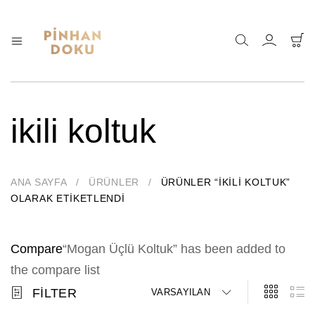
Pinhan
Doğanın
sunduğu
Doku
sonsuz
–
çeşitlilik
Bahçe
ve
ikili koltuk
Mobilyaları
sadeliği
özel
ahşap,
kaliteli
kumaş
ANA SAYFA
/
ÜRÜNLER
/
ÜRÜNLER “IKILI KOLTUK”
ve
ince
OLARAK ETIKETLENDI
bir
zanaat
ile
Compare
“Mogan Üçlü Koltuk” has been added to
bir
araya
the compare list
getirdik.
FILTER
VARSAYILAN