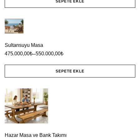
SEPETE EKLE
Sultansuyu Masa
–
475.000,00
₺
550.000,00
₺
SEPETE EKLE
Bu
ürünün
birden
fazla
varyasyonu
var.
Hazar Masa ve Bank Takımı
Seçenekler