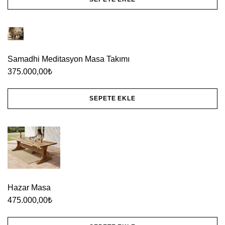
Bu
ürünün
birden
Samadhi Meditasyon Masa Takımı
fazla
375.000,00
₺
varyasyonu
var.
SEPETE EKLE
Seçenekler
ürün
sayfasından
seçilebilir
Hazar Masa
475.000,00
₺