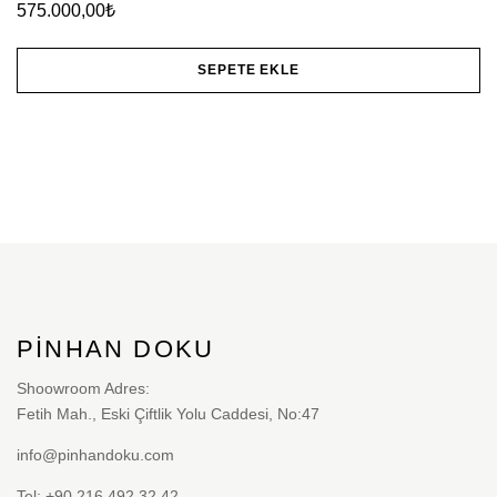
575.000,00
₺
ürün
sayfasından
SEPETE EKLE
seçilebilir
PINHAN DOKU
Shoowroom Adres:
Fetih Mah., Eski Çiftlik Yolu Caddesi, No:47
info@pinhandoku.com
Tel: +90 216 492 32 42