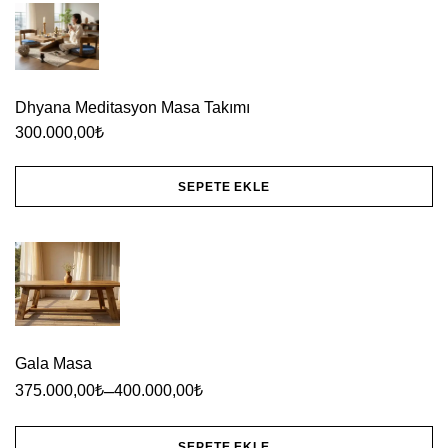
ürünün
birden
fazla
varyasyonu
Dhyana Meditasyon Masa Takımı
var.
300.000,00
₺
Seçenekler
SEPETE EKLE
ürün
sayfasından
seçilebilir
Gala Masa
–
375.000,00
₺
400.000,00
₺
SEPETE EKLE