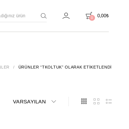
0,00
₺
0
ARAMA
NLER
/
ÜRÜNLER “TKOLTUK” OLARAK ETIKETLENDI
VARSAYILAN